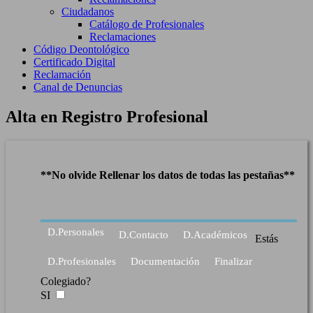
Ciudadanos
Catálogo de Profesionales
Reclamaciones
Código Deontológico
Certificado Digital
Reclamación
Canal de Denuncias
Alta en Registro Profesional
**No olvide Rellenar los datos de todas las pestañas**
D.Personales
D.Contacto
D.Académicos
Estás
D.Profesionales
Documentación
Finalizar
Colegiado?
SI