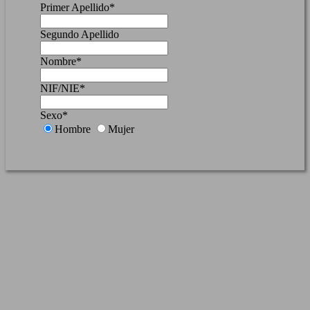
Primer Apellido*
Segundo Apellido
Nombre*
NIF/NIE*
Sexo*
Hombre
Mujer